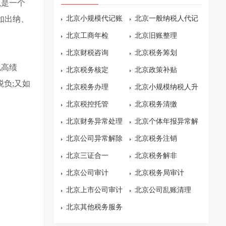
以是一个
如出纳、
北京小规模代记账
北京一般纳税人代记
北京工商年检
账
北京旧账整理
北京财税咨询
北京税务筹划
现高绩
北京税务核定
北京政策补贴
负;又如
北京税务办理
北京小规模纳税人升
北京税控托管
级
北京税务清缴
北京财务异常处理
北京个体年报异常解
北京公司异常解除
除
北京税务注销
北京三证合一
北京税务解非
北京公司审计
北京税务局审计
北京上市公司审计
北京公司乱账清理
北京其他税务服务