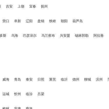
州
吉安
上饶
宜春
抚州
营口
阜新
辽阳
盘锦
铁岭
朝阳
葫芦岛
多斯
乌海
巴彦淖尔
乌兰察布
兴安盟
锡林郭勒
阿拉善
威海
青岛
泰安
日照
莱芜
临沂
德州
聊城
滨州
运城
忻州
临汾
吕梁
榆林
安康
商洛