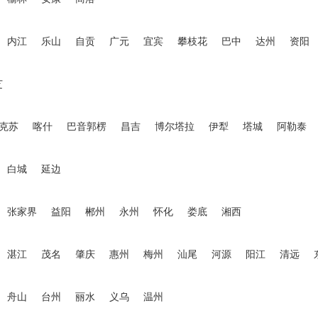
内江
乐山
自贡
广元
宜宾
攀枝花
巴中
达州
资阳
芝
克苏
喀什
巴音郭楞
昌吉
博尔塔拉
伊犁
塔城
阿勒泰
白城
延边
张家界
益阳
郴州
永州
怀化
娄底
湘西
湛江
茂名
肇庆
惠州
梅州
汕尾
河源
阳江
清远
舟山
台州
丽水
义乌
温州