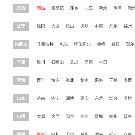
江西
南昌
景德镇
萍乡
九江
新余
鹰潭
赣
辽宁
沈阳
大连
鞍山
抚顺
本溪
丹东
锦州
内蒙古
呼和浩特
包头
呼伦贝尔
赤峰
通辽
鄂尔
宁夏
银川
石嘴山
吴忠
固原
中卫
青海
西宁
海东
海北
黄南
果洛
玉树
海西
山东
济南
济宁
淄博
枣庄
东营
烟台
潍坊
山西
太原
大同
阳泉
长治
晋城
朔州
晋中
陕西
西安
铜川
宝鸡
咸阳
渭南
延安
汉中