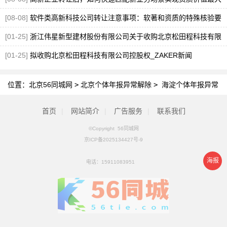
化
[图]
[08-08]
软件类高新科技公司转让注意事项：软著和资质的特殊核验要
点
[图]
[01-25]
浙江伟星新型建材股份有限公司关于收购北京松田程科技有限
公司控股权的公告
[01-25]
拟收购北京松田程科技有限公司控股权_ZAKER新闻
位置：
北京56同城网
>
北京个体年报异常解除
>
海淀个体年报异常
解除
首页
|
网站简介
|
广告服务
|
联系我们
©Copyright 56同城网
京ICP备2025134427号-9
海报
电话：
15911083951