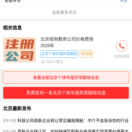
全部评论
评论
没有更多评论...
相关信息
北京收购教育公司价格费用
2026年
北京个体年报异常解除
李经理
01月26日
300人看过
查看全部北京个体年报异常解除信息
免费发布一条北京个体年报异常解除信息
北京最新发布
[08-08]
科技公司高新企业转让常见骗局揭秘：中介不会告诉你的行业
潜规则
[图]
[08-08]
高新企业转让后，如何快速匹配新业务场景实现资质价值最大