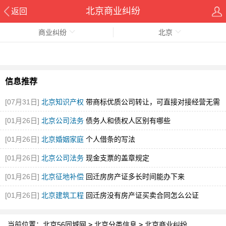
北京商业纠纷
返回
商业纠纷
北京
信息推荐
[07月31日]
北京知识产权
带商标优质公司转让，可直接对接经营无需
重新注册
[图]
[01月26日]
北京公司法务
债务人和债权人区别有哪些
[01月26日]
北京婚姻家庭
个人借条的写法
[01月26日]
北京公司法务
现金支票的盖章规定
[01月26日]
北京征地补偿
回迁房房产证多长时间能办下来
[01月26日]
北京建筑工程
回迁房没有房产证买卖合同怎么公证
当前位置：
北京56同城网
>
北京分类信息
>
北京商业纠纷