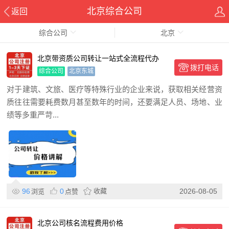
北京综合公司
返回
综合公司
北京
北京带资质公司转让一站式全流程代办
拨打电话
综合公司
北京东城
对于建筑、文旅、医疗等特殊行业的企业来说，获取相关经营资
质往往需要耗费数月甚至数年的时间，还要满足人员、场地、业
绩等多重严苛...
96
0
收藏
2026-08-05
浏览
点赞
北京公司核名流程费用价格