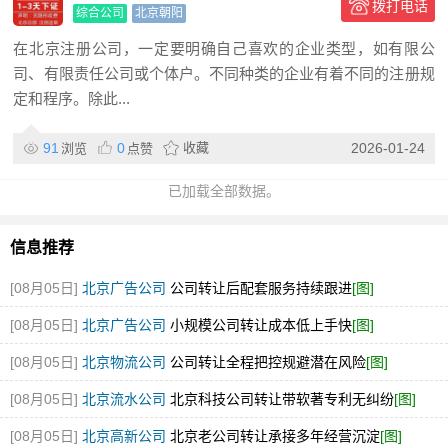
拨打电话
综合公司
北京朝阳
在北京注册公司，一定要明确自己喜欢的企业类型，如有限公
司、有限责任公司或个体户。不同种类的企业有着不同的注册规
定和程序。除此...
91
0
收藏
2026-01-24
浏览
点赞
已加载全部数据。
信息推荐
[08月05日]
北京广告公司
公司转让后配套服务持续跟进
[图]
[08月05日]
北京广告公司
小规模公司转让成本低上手快
[图]
[08月05日]
北京物流公司
公司转让全程把控规避潜在风险
[图]
[08月05日]
北京流水公司
北京科技公司转让带软著专利无纠纷
[图]
[08月05日]
北京高新公司
北京老公司转让承接多年经营沉淀
[图]