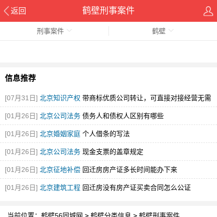
鹤壁刑事案件
返回
刑事案件
鹤壁
信息推荐
[07月31日]
北京知识产权
带商标优质公司转让，可直接对接经营无需
重新注册
[图]
[01月26日]
北京公司法务
债务人和债权人区别有哪些
[01月26日]
北京婚姻家庭
个人借条的写法
[01月26日]
北京公司法务
现金支票的盖章规定
[01月26日]
北京征地补偿
回迁房房产证多长时间能办下来
[01月26日]
北京建筑工程
回迁房没有房产证买卖合同怎么公证
当前位置：
鹤壁56同城网
>
鹤壁分类信息
>
鹤壁刑事案件