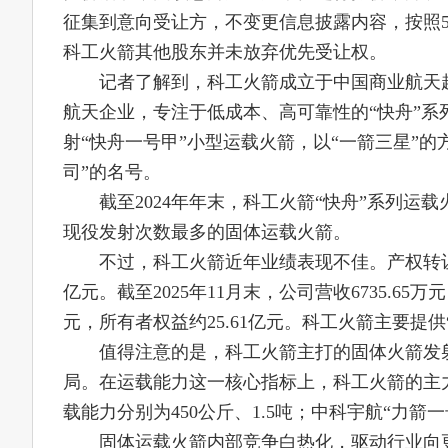
征集到意向受让方，不变更信息披露内容，按照
科工火箭其他股东并未放弃优先受让权。
记者了解到，科工火箭成立于中国商业航天起
航天企业，专注于低成本、高可靠性的“快舟”系列
射“快舟一号甲”小型运载火箭，以“一箭三星”
司”的名号。
截至2024年年末，科工火箭“快舟”系列运
现役发射次数最多的固体运载火箭。
不过，科工火箭近年业绩表现不佳。产权转让公告
亿元。截至2025年11月末，公司营收6735.65万
元，所有者权益约25.61亿元。科工火箭主要提
值得注意的是，科工火箭主打的固体火箭发
局。在运载能力这一核心指标上，科工火箭的主力
载能力分别为450公斤、1.5吨；中科宇航“力箭一
固体运载火箭内部竞争白热化，驱动行业向