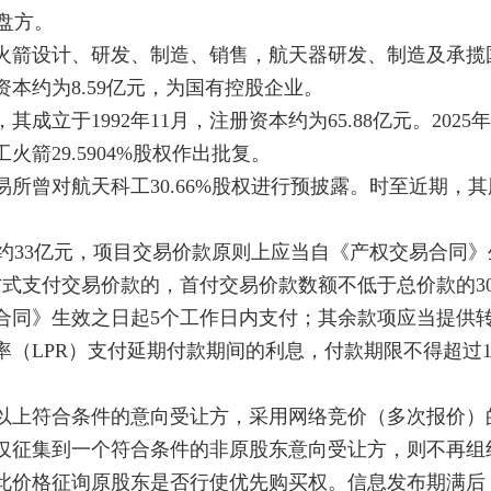
接盘方。
火箭设计、研发、制造、销售，航天器研发、制造及承揽
本约为8.59亿元，为国有控股企业。
于1992年11月，注册资本约为65.88亿元。2025年1
箭29.5904%股权作出批复。
交易所曾对航天科工30.66%股权进行预披露。时至近期，
作价约33亿元，项目交易价款原则上应当自《产权交易合同
式支付交易价款的，首付交易价款数额不低于总价款的3
易合同》生效之日起5个工作日内支付；其余款项应当提供
（LPR）支付延期付款期间的利息，付款期限不得超过
以上符合条件的意向受让方，采用网络竞价（多次报价）
仅征集到一个符合条件的非原股东意向受让方，则不再组
此价格征询原股东是否行使优先购买权。信息发布期满后