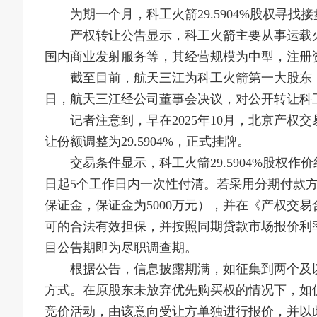
为期一个月，科工火箭29.5904%股权寻找
产权转让公告显示，科工火箭主要从事运载
国内商业发射服务等，其经营规模为中型，注册资
截至目前，航天三江为科工火箭第一大股东，其成立
日，航天三江经公司董事会决议，对公开转让科工火
记者注意到，早在2025年10月，北京产权
让份额调整为29.5904%，正式挂牌。
交易条件显示，科工火箭29.5904%股权
日起5个工作日内一次性付清。若采用分期付款方
保证金，保证金为5000万元），并在《产权交
可的合法有效担保，并按照同期贷款市场报价利率
目公告期即为尽职调查期。
根据公告，信息披露期满，如征集到两个及
方式。在原股东未放弃优先购买权的情况下，如
竞价活动，由该意向受让方单独进行报价，并以