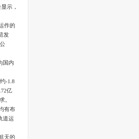
告显示，
运作的
箭发
公
为国内
-1.8
72亿
需求。
均有布
轨道运
航天的