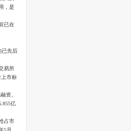
用，是
前已在
均已先后
券交易所
套上市标
轮融资。
855亿
抢占市
年5月，