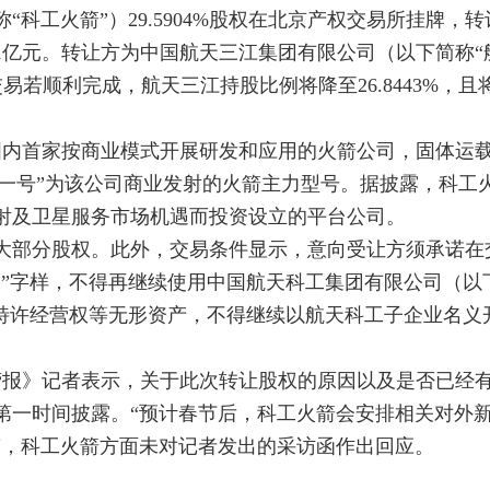
科工火箭”）29.5904%股权在北京产权交易所挂牌，
11亿元。转让方为中国航天三江集团有限公司（以下简称“
交易若顺利完成，航天三江持股比例将降至26.8443%，且
是国内首家按商业模式开展研发和应用的火箭公司，固体运
舟十一号”为该公司商业发射的火箭主力型号。据披露，科工
射及卫星服务市场机遇而投资设立的平台公司。
大部分股权。此外，交易条件显示，意向受让方须承诺在
工”字样，不得再继续使用中国航天科工集团有限公司（以
和特许经营权等无形资产，不得继续以航天科工子企业名义
营报》记者表示，关于此次转让股权的原因以及是否已经
第一时间披露。“预计春节后，科工火箭会安排相关对外
稿，科工火箭方面未对记者发出的采访函作出回应。