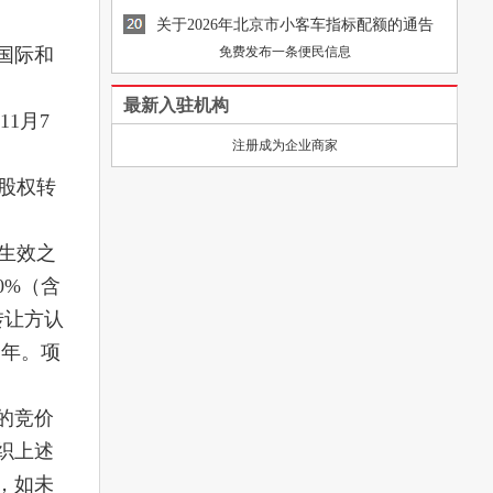
异常
[图]
关于2026年北京市小客车指标配额的通告
国际和
免费发布一条便民信息
最新入驻机构
1月7
注册成为企业商家
其股权转
》生效之
0%（含
转让方认
1年。项
的竞价
织上述
，如未