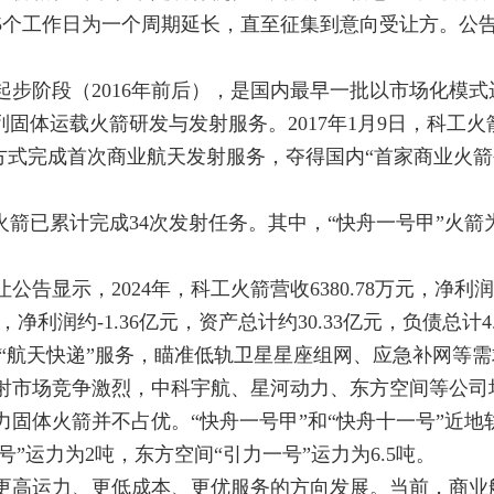
5个工作日为一个周期延长，直至征集到意向受让方。公
步阶段（2016年前后），是国内最早一批以市场化模式
固体运载火箭研发与发射服务。2017年1月9日，科工火
的方式完成首次商业航天发射服务，夺得国内“首家商业火箭
载火箭已累计完成34次发射任务。其中，“快舟一号甲”火箭
显示，2024年，科工火箭营收6380.78万元，净利润约
元，净利润约-1.36亿元，资产总计约30.33亿元，负债总计4.
供“航天快递”服务，瞄准低轨卫星星座组网、应急补网等
射市场竞争激烈，中科宇航、星河动力、东方空间等公司
固体火箭并不占优。“快舟一号甲”和“快舟十一号”近地
号”运力为2吨，东方空间“引力一号”运力为6.5吨。
更高运力、更低成本、更优服务的方向发展。当前，商业