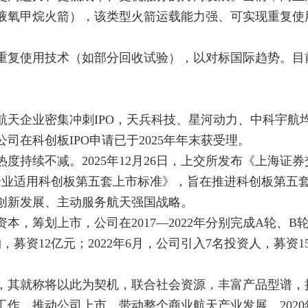
液氧甲烷火箭），该类型火箭运载能力强、可实现重复使
重复使用技术（如部分回收试验），以对标国际趋势。目
航天企业密集冲刺IPO，天兵科技、星河动力、中科宇航
在科创板IPO申请已于2025年年末获受理。
热度持续不减。2025年12月26日，上交所发布《上海证
企业适用科创板第五套上市标准》，旨在推进科创板第五
创新发展、主动服务航天强国战略。
，筹划上市，公司在2017—2022年分别完成A轮、B
，募资12亿元；2022年6月，公司引入7名投资人，募资15.
时，其就称将以此为契机，联合社会资源，丰富产品型谱，
作，推动公司上市，带动整个商业航天产业发展。2020