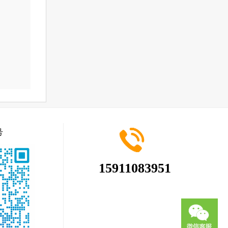
号
15911083951