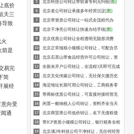
北京科技公司转让带软著专利无纠纷
[图]
转让底价
北京老公司转让承接多年经营沉淀
[图]
航天三
北京带资质公司转让一站式全流程代办
将导致
[图]
北京干净壳公司转让快速办结手续
[图]
北京优质公司转让全程透明无隐形消费
载火
[图]
北京正常报税小规模公司转让，可配合尽
火箭是
调审计
北京石景山带食品经营许可公司转让，资
[图]
质在有效期内
全新未开户公司转让，全流程3天即可完成
[图]
交易完
变更
[图]
北京文化传媒公司转让，无社保欠缴历史
下简
记录
[图]
海淀地址长期可用公司转让，工商税务零
开展经
风险
[图]
带商标优质公司转让，可直接对接经营无
有意向受
需重新注册
闲置一般纳税人公司转让，资料齐全当天
[图]
新闻通
可交接
北京商贸类公司低价转让，名下无债权债
[图]
务
[图]
带ICP资质小规模公司转让，银行税务全程
干净
[图]
北京满2年科技公司干净转让，无任何经营