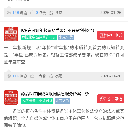
148
0
收藏
2026-01-26
浏览
点赞
ICP许可证年报逾期后果：不只是“补报”那
拨打电话
么简单
危险化学品经营许可证
北京怀柔
一、年报新规：从“年检”到“年报”的本质转变首要的认知转变
是：“年检”已成为历史。根据工信部改革要求，现在的ICP许可
证年度审查...
116
1
收藏
2026-01-26
浏览
点赞
药品医疗器械互联网信息服务备案：条
拨打电话
件、要求与流程全解析
医疗器械三类许可证
北京大兴
一、备案的核心条件主体资格备案主体需为依法设立的法人或其
他组织，个人自媒体或个体工商户不在范围内。营业执照经营范
围需明确包...