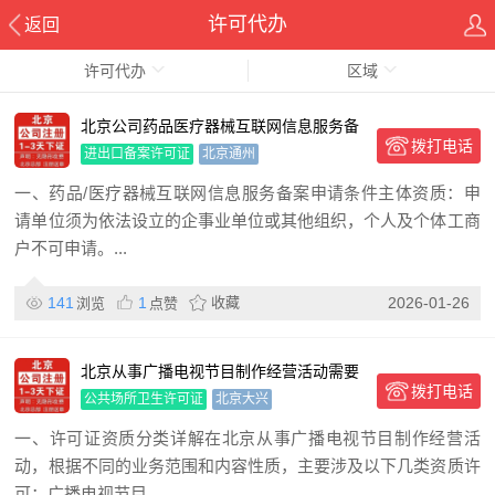
许可代办
返回
许可代办
区域
北京公司药品医疗器械互联网信息服务备
拨打电话
案需要准备哪些材料？
进出口备案许可证
北京通州
一、药品/医疗器械互联网信息服务备案申请条件主体资质：申
请单位须为依法设立的企事业单位或其他组织，个人及个体工商
户不可申请。...
141
1
收藏
2026-01-26
浏览
点赞
北京从事广播电视节目制作经营活动需要
拨打电话
办理什么资质？
公共场所卫生许可证
北京大兴
一、许可证资质分类详解在北京从事广播电视节目制作经营活
动，根据不同的业务范围和内容性质，主要涉及以下几类资质许
可：广播电视节目...