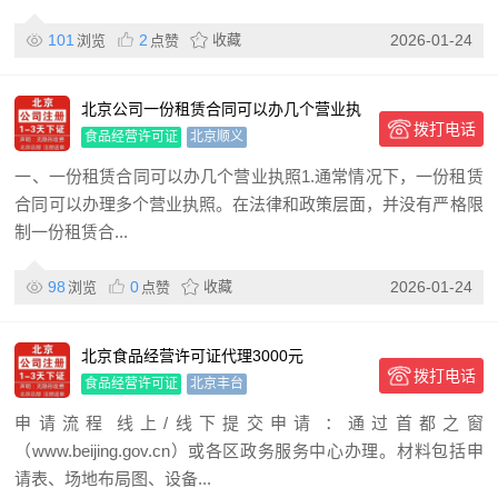
101
2
收藏
2026-01-24
浏览
点赞
北京公司一份租赁合同可以办几个营业执
拨打电话
照
食品经营许可证
北京顺义
一、一份租赁合同可以办几个营业执照1.通常情况下，一份租赁
合同可以办理多个营业执照。在法律和政策层面，并没有严格限
制一份租赁合...
98
0
收藏
2026-01-24
浏览
点赞
北京食品经营许可证代理3000元
拨打电话
食品经营许可证
北京丰台
申请流程‌线上/线下提交申请‌：通过首都之窗
（www.beijing.gov.cn）或各区政务服务中心办理。‌‌材料包括申
请表、场地布局图、设备...