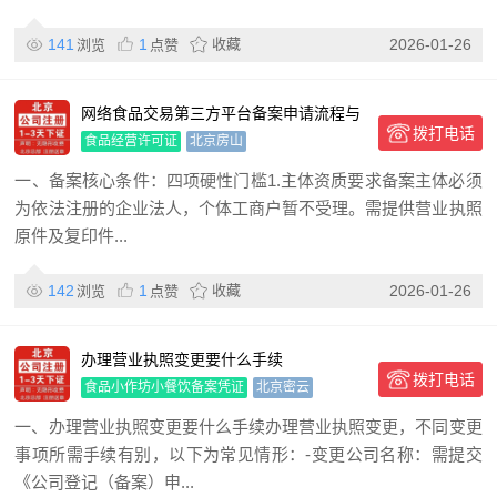
141
1
收藏
2026-01-26
浏览
点赞
网络食品交易第三方平台备案申请流程与
拨打电话
关键要求！
食品经营许可证
北京房山
一、备案核心条件：四项硬性门槛1.主体资质要求备案主体必须
为依法注册的企业法人，个体工商户暂不受理。需提供营业执照
原件及复印件...
142
1
收藏
2026-01-26
浏览
点赞
办理营业执照变更要什么手续
拨打电话
食品小作坊小餐饮备案凭证
北京密云
一、办理营业执照变更要什么手续办理营业执照变更，不同变更
事项所需手续有别，以下为常见情形：-变更公司名称：需提交
《公司登记（备案）申...