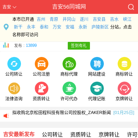
吉安56同城网
吉安
本市已开通
吉州
青原
井冈山
遂川
吉安县
吉水
峡江
新干
永丰
泰和
万安
安福
永新
庐陵新区
分站，点击
名称即可访问
发布 :
13899
签到有礼
公司转让
公司注册
商标代理
网站建设
商标转让
法律咨询
资质转让
许可代办
代理记账
京牌转让
浙江伟星新型建材股份有限公司关于收购北京松田程科技有限公司控股权的公告
拟收购北京松田程科技有限公司控股权_ZAKER新闻
[01月25日]
科工火箭股权挂牌转让 国内首家商业火箭公司将易主
[01月25日]
吉安最新发布
公司转让
资质转让
京牌转让
许可
浙江伟星新型建材股份有限公司关于收购北京松田程科技有限公司控股权的公告