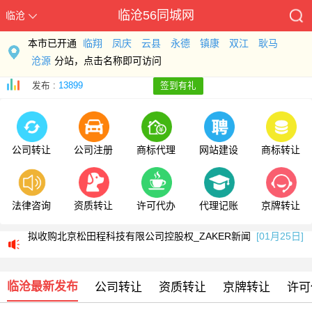
临沧56同城网
临沧
本市已开通
临翔
凤庆
云县
永德
镇康
双江
耿马
沧源
分站，点击名称即可访问
发布 :
13899
签到有礼
公司转让
公司注册
商标代理
网站建设
商标转让
法律咨询
资质转让
许可代办
代理记账
京牌转让
浙江伟星新型建材股份有限公司关于收购北京松田程科技有限公司控股权的公告
拟收购北京松田程科技有限公司控股权_ZAKER新闻
[01月25日]
科工火箭股权挂牌转让 国内首家商业火箭公司将易主
[01月25日]
临沧最新发布
浙江伟星新型建材股份有限公司关于收购北京松田程科技有限公司控股权的公告
公司转让
资质转让
京牌转让
许可