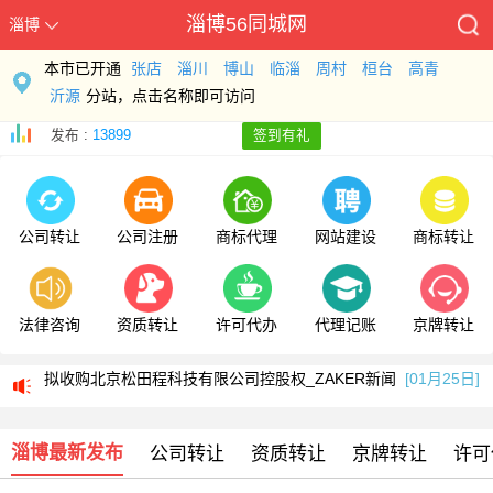
淄博56同城网
淄博
本市已开通
张店
淄川
博山
临淄
周村
桓台
高青
沂源
分站，点击名称即可访问
发布 :
13899
签到有礼
公司转让
公司注册
商标代理
网站建设
商标转让
法律咨询
资质转让
许可代办
代理记账
京牌转让
浙江伟星新型建材股份有限公司关于收购北京松田程科技有限公司控股权的公告
拟收购北京松田程科技有限公司控股权_ZAKER新闻
[01月25日]
科工火箭股权挂牌转让 国内首家商业火箭公司将易主
[01月25日]
淄博最新发布
公司转让
资质转让
京牌转让
许可
浙江伟星新型建材股份有限公司关于收购北京松田程科技有限公司控股权的公告