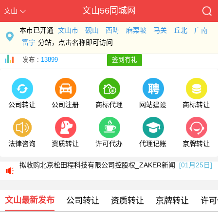
文山56同城网
文山
本市已开通
文山市
砚山
西畴
麻栗坡
马关
丘北
广南
富宁
分站，点击名称即可访问
发布 :
13899
签到有礼
公司转让
公司注册
商标代理
网站建设
商标转让
法律咨询
资质转让
许可代办
代理记账
京牌转让
浙江伟星新型建材股份有限公司关于收购北京松田程科技有限公司控股权的公告
拟收购北京松田程科技有限公司控股权_ZAKER新闻
[01月25日]
科工火箭股权挂牌转让 国内首家商业火箭公司将易主
[01月25日]
文山最新发布
浙江伟星新型建材股份有限公司关于收购北京松田程科技有限公司控股权的公告
公司转让
资质转让
京牌转让
许可