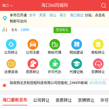
海口56同城网
海口
本市已开通
龙华
秀英
琼山
美兰
海口周边
分站，点击名
称即可访问
发布 :
13899
签到有礼
公司转让
公司注册
商标代理
网站建设
商标转让
法律咨询
资质转让
许可代办
代理记账
京牌转让
浙江伟星新型建材股份有限公司关于收购北京松田程科技有限公司控股权的公告
拟收购北京松田程科技有限公司控股权_ZAKER新闻
[01月25日]
科工火箭股权挂牌转让 国内首家商业火箭公司将易主
[01月25日]
海口最新发布
公司转让
资质转让
京牌转让
许可
浙江伟星新型建材股份有限公司关于收购北京松田程科技有限公司控股权的公告