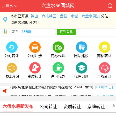
六盘水56同城网
六盘水
本市已开通
钟山
六枝特区
盘县
水城
六盘水周边
分站，
点击名称即可访问
发布 :
13899
签到有礼
公司转让
公司注册
商标代理
网站建设
商标转让
浙江伟星新型建材股份有限公司关于收购北京松田程科技有限公司控股权的公告
法律咨询
资质转让
许可代办
代理记账
京牌转让
拟收购北京松田程科技有限公司控股权_ZAKER新闻
[01月25日]
科工火箭股权挂牌转让 国内首家商业火箭公司将易主
[01月25日]
浙江伟星新型建材股份有限公司关于收购北京松田程科技有限公司控股权的公告
六盘水最新发布
公司转让
资质转让
京牌转让
许
拟收购北京松田程科技有限公司控股权_ZAKER新闻
[01月25日]